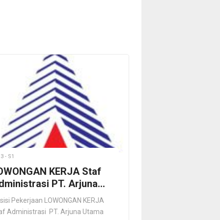
3 - S1
OWONGAN KERJA Staf
inistrasi PT. Arjuna
tama Kimia Surabaya
sisi Pekerjaan LOWONGAN KERJA
af Administrasi PT. Arjuna Utama