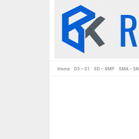
Skip
to
content
Home
D3 – S1
SD – SMP
SMA – S