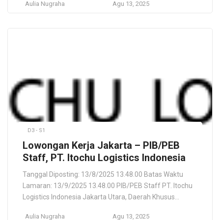
Aulia Nugraha
Agu 13, 2025
Pratama Indonesia adalah perusahaan yang telah
beroperasi sejak tahun 2016 dan fokus pada distribusi
produk elektronik, terutama kamera dan aksesoris
kamera. Sebagai salah satu pemain utama dalam
industri […]
D3 - S1
Lowongan Kerja Jakarta – PIB/PEB
Staff, PT. Itochu Logistics Indonesia
Tanggal Diposting: 13/8/2025 13.48.00 Batas Waktu
Lamaran: 13/9/2025 13.48.00 PIB/PEB Staff PT. Itochu
Logistics Indonesia Jakarta Utara, Daerah Khusus
Ibukota Jakarta, ID Lokasi Pekerjaan Jakarta Utara,
Aulia Nugraha
Agu 13, 2025
Daerah Khusus Ibukota Jakarta, ID Deskripsi Pekerjaan