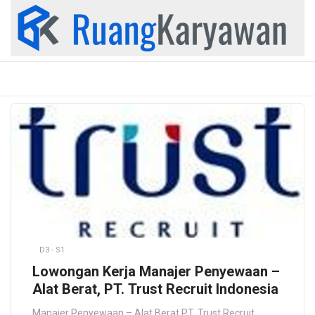
Skip
to
content
D3 - S1
Lowongan Kerja Manajer Penyewaan –
Alat Berat, PT. Trust Recruit Indonesia
Manajer Penyewaan – Alat Berat PT. Trust Recruit