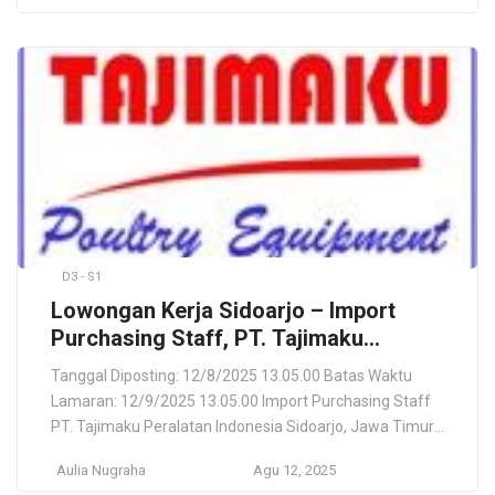
As a PIB/PEB Staff at PT Itochu Logistics Indonesia, you
will play a crucial role in the company’s freight and cargo
forwarding […]
D3 - S1
Lowongan Kerja Sidoarjo – Import
Purchasing Staff, PT. Tajimaku
Peralatan Indonesia
Tanggal Diposting: 12/8/2025 13.05.00 Batas Waktu
Lamaran: 12/9/2025 13.05.00 Import Purchasing Staff
PT. Tajimaku Peralatan Indonesia Sidoarjo, Jawa Timur,
ID Lokasi Pekerjaan Sidoarjo, Jawa Timur, ID Deskripsi
Aulia Nugraha
Agu 12, 2025
Pekerjaan Impor/Ekspor & Pabean (Manufaktur,