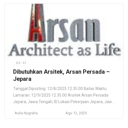
berbahasa indonesia-inggris, jadi asisten yang diminta
harus bisa berbahasa mandarin. Persyaratan
Diutamakan Female (karena bosnya female). Usia : 20
[…]
D3 - S1
Dibutuhkan Arsitek, Arsan Persada –
Jepara
Tanggal Diposting: 12/8/2025 12.35.00 Batas Waktu
Lamaran: 12/9/2025 12.35.00 Arsitek Arsan Persada
Jepara, Jawa Tengah, ID Lokasi Pekerjaan Jepara, Jawa
Tengah, ID Deskripsi Pekerjaan Arsitektur (Desain &
Aulia Nugraha
Agu 12, 2025
Arsitektur). Di utamakan berdomisilin di JEPARA dan
sekitar nya. Persyaratan Usia max – 33 tahun.
Pendidikan Min D3 / S1 (Arsitekture atau Bidang