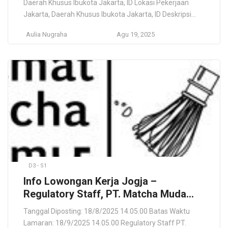
Daerah Khusus Ibukota Jakarta, ID Lokasi Pekerjaan
Jakarta, Daerah Khusus Ibukota Jakarta, ID Deskripsi
Pekerjaan Posisi ini akan berada di bawah Comtrue
Aulia Nugraha
Agu 19, 2025
Technologies, sebuah perusahaan yang berlokasi di
Korea Selatan. Comtrue Technologies dan FinShot
memiliki CEO yang sama dan beroperasi sebagai
perusahaan saudara. ComTrue fokus pada
pengembangan, pemeliharaan, […]
D3 - S1
Info Lowongan Kerja Jogja –
Regulatory Staff, PT. Matcha Muda
Manggala
Tanggal Diposting: 18/8/2025 14.05.00 Batas Waktu
Lamaran: 18/9/2025 14.05.00 Regulatory Staff PT.