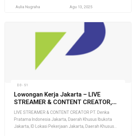
Perusahaan nasional yang bergerak di sektor ekowisata
Aulia Nugraha
Agu 13, 2025
dan hospitality dengan fokus dalam pengelolaan Kebun
Raya Bogor, Kebun Raya Purwodadi, Kebun Raya Bali
Bedugul, dan Kebun Raya Cibodas. Misi utama kami
adalah […]
D3 - S1
Lowongan Kerja Jakarta – LIVE
STREAMER & CONTENT CREATOR,
PT. Denka Pratama Indonesia
LIVE STREAMER & CONTENT CREATOR PT. Denka
Pratama Indonesia Jakarta, Daerah Khusus Ibukota
Jakarta, ID Lokasi Pekerjaan Jakarta, Daerah Khusus
Ibukota Jakarta, ID Deskripsi Pekerjaan PT. Denka