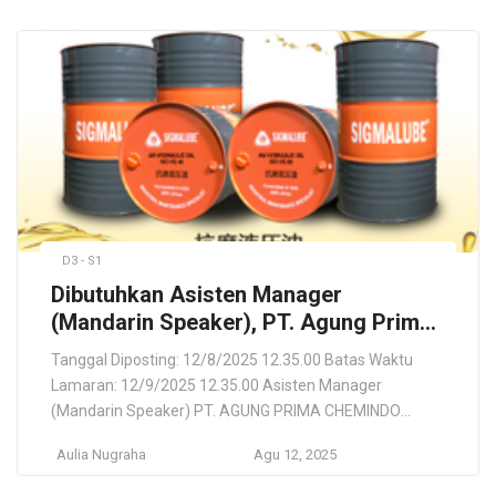
Transportasi & Logistik). Persyaratan Having experience
and knowledge on Shipping Agency, Freight Forwarding,
Freight Management and Port Agency business.
Experience in handling Export […]
D3 - S1
Dibutuhkan Asisten Manager
(Mandarin Speaker), PT. Agung Prima
Chemindo
Tanggal Diposting: 12/8/2025 12.35.00 Batas Waktu
Lamaran: 12/9/2025 12.35.00 Asisten Manager
(Mandarin Speaker) PT. AGUNG PRIMA CHEMINDO
Tangerang, Banten, ID Lokasi Pekerjaan Tangerang,
Aulia Nugraha
Agu 12, 2025
Banten, ID Deskripsi Pekerjaan Dikarenakan General
Managernya adalah Orang Tiongkok dan tidak bisa