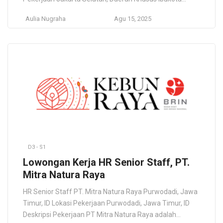
Jakarta, ID Deskripsi Pekerjaan CITICON Group has been
Aulia Nugraha
Agu 15, 2025
in the Property Developer Company for more than 20
years, with various developments from commercial to
residential. Now through its subsidiaries is developing
various projects and is looking […]
D3 - S1
Lowongan Kerja HR Senior Staff, PT.
Mitra Natura Raya
HR Senior Staff PT. Mitra Natura Raya Purwodadi, Jawa
Timur, ID Lokasi Pekerjaan Purwodadi, Jawa Timur, ID
Deskripsi Pekerjaan PT Mitra Natura Raya adalah