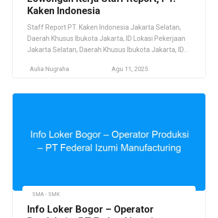
Kaken Indonesia
Staff Report PT. Kaken Indonesia Jakarta Selatan,
Daerah Khusus Ibukota Jakarta, ID Lokasi Pekerjaan
Jakarta Selatan, Daerah Khusus Ibukota Jakarta, ID
Deskripsi Pekerjaan KAKEN TEST CENTER General
Aulia Nugraha
Agu 11, 2025
Incorporated Foundation (abbreviated “KAKEN”),
Japan Synthetic Textile Inspection Institute
Foundation as its predecessor, Ministry of Commerce
and Industry in 1948 (at present, Ministry of
Economy, Trade and Industry) […]
SMA - SMK
Info Loker Bogor – Operator