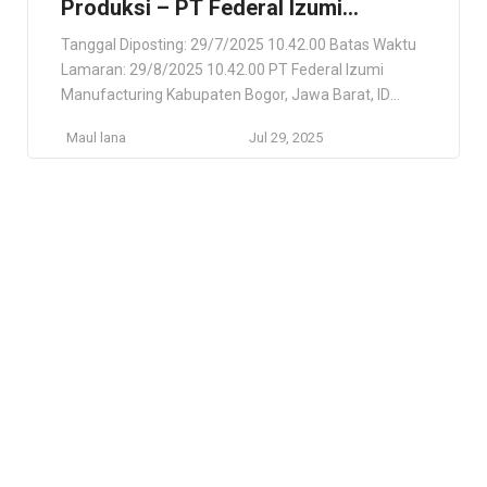
Produksi – PT Federal Izumi
Manufacturing
Tanggal Diposting: 29/7/2025 10.42.00 Batas Waktu
Lamaran: 29/8/2025 10.42.00 PT Federal Izumi
Manufacturing Kabupaten Bogor, Jawa Barat, ID
Lokasi Pekerjaan Kabupaten Bogor, Jawa Barat, ID
Maul lana
Jul 29, 2025
Deskripsi Pekerjaan Info Lowongan Kerja PT Federal
Izumi Manufacturing Terbaru – PT Federal Izumi
Manufacturing adalah sebuah perusahaan yang
bergerak dalam bidang industri komponen mesin
pembakaran dan memproduksi piston kendaraan […]