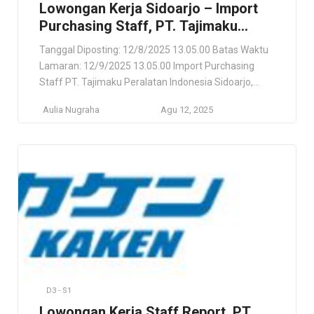
Lowongan Kerja Sidoarjo – Import
Purchasing Staff, PT. Tajimaku
Peralatan Indonesia
Tanggal Diposting: 12/8/2025 13.05.00 Batas Waktu
Lamaran: 12/9/2025 13.05.00 Import Purchasing
Staff PT. Tajimaku Peralatan Indonesia Sidoarjo,
Jawa Timur, ID Lokasi Pekerjaan Sidoarjo, Jawa
Aulia Nugraha
Agu 12, 2025
Timur, ID Deskripsi Pekerjaan Impor/Ekspor & Pabean
(Manufaktur, Transportasi & Logistik). Persyaratan
Having experience and knowledge on Shipping
Agency, Freight Forwarding, Freight Management
and Port Agency business. Experience in handling
Export […]
D3 - S1
Lowongan Kerja Staff Report, PT.