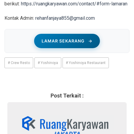
berikut:
https://ruangkaryawan.com/contact/#form-lamaran
Kontak Admin:
rehanfanjaya855@gmail.com
LAMAR SEKARANG
→
# Crew Resto
# Yoshinoya
# Yoshinoya Restaurant
Post Terkait :