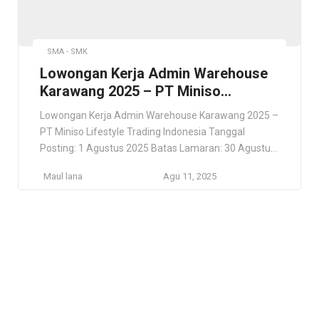
SMA - SMK
Lowongan Kerja Admin Warehouse
Karawang 2025 – PT Miniso
Lifestyle Trading Indonesia
Lowongan Kerja Admin Warehouse Karawang 2025 –
PT Miniso Lifestyle Trading Indonesia Tanggal
Posting: 1 Agustus 2025 Batas Lamaran: 30 Agustus
2025 Lowongan Kerja Admin Warehouse Karawang
Maul lana
Agu 11, 2025
2025 – PT Miniso Lifestyle Trading Indonesia PT
Miniso Lifestyle Trading Indonesia (Miniso Indonesia)
MINISO adalah merek ritel gaya hidup yang
menyediakan produk berkualitas mulai dari
perlengkapan rumah, […]