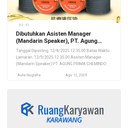
D3 - S1
Dibutuhkan Asisten Manager
(Mandarin Speaker), PT. Agung
Prima Chemindo
Tanggal Diposting: 12/8/2025 12.35.00 Batas Waktu
Lamaran: 12/9/2025 12.35.00 Asisten Manager
(Mandarin Speaker) PT. AGUNG PRIMA CHEMINDO
Tangerang, Banten, ID Lokasi Pekerjaan Tangerang,
Aulia Nugraha
Agu 12, 2025
Banten, ID Deskripsi Pekerjaan Dikarenakan General
Managernya adalah Orang Tiongkok dan tidak bisa
berbahasa indonesia-inggris, jadi asisten yang
diminta harus bisa berbahasa mandarin. Persyaratan
Diutamakan Female (karena bosnya female). Usia :
20 […]