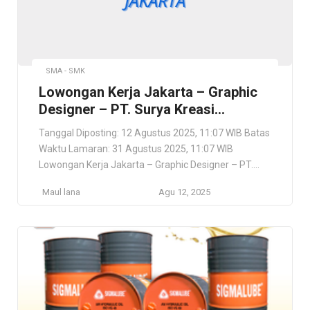
SMA - SMK
Lowongan Kerja Jakarta – Graphic
Designer – PT. Surya Kreasi
Pratama
Tanggal Diposting: 12 Agustus 2025, 11:07 WIB Batas
Waktu Lamaran: 31 Agustus 2025, 11:07 WIB
Lowongan Kerja Jakarta – Graphic Designer – PT.
Surya Kreasi Pratama PT. Surya Kreasi Pratama JL.
Maul lana
Agu 12, 2025
MANDALA RAYA NO.5, TOMANG, Jakarta Barat, DKI
Jakarta, 14450, ID Lokasi Pekerjaan JL. MANDALA
RAYA NO.5, TOMANG, Jakarta Barat, DKI Jakarta,
14450, ID Deskripsi […]