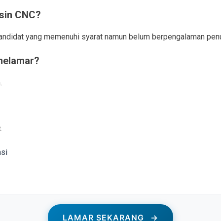
esin CNC?
 kandidat yang memenuhi syarat namun belum berpengalaman pen
melamar?
.
.
asi
LAMAR SEKARANG
→