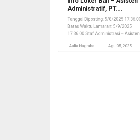
Info Loker Bali – Asisten
Administratif, PT.
Biometrik Citra Solusi
Tanggal Diposting: 5/8/2025 17.36.0
Batas Waktu Lamaran: 5/9/2025
17.36.00 Staf Administrasi – Asisten
Administratif (Administrasi &
Aulia Nugraha
Agu 05, 2025
Dukungan Perkantoran) PT. Biometri
Citra Solusi Denpasar, Bali, ID Lokasi
Pekerjaan Denpasar, Bali, ID Deskrips
Pekerjaan Fingerspot merupakan
perusahaan teknologi informasi
berbasis pengenalan biometrik,
layanan web service, software absen
dan aplikasi mobile. Fingerspot
senantiasa berinovasi dan
berpengalaman lebih dari […]