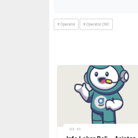
# Operator
# Operator CNC
D3 - S1