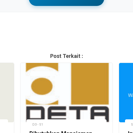
Post Terkait :
D3 - S1
S