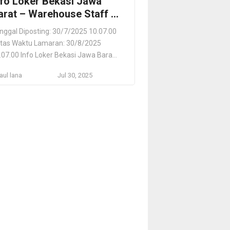
nfo Loker Bekasi Jawa
arat – Warehouse Staff –
wigraha Medical
nggal Diposting: 30/7/2025 10.07.00
tas Waktu Lamaran: 30/8/2025
.07.00 Info Loker Bekasi Jawa Barat
Warehouse Staff – Dwigraha Medical
ul lana
Jul 30, 2025
igraha Medical Jakarta Timur, DKI
karta, ID Lokasi Pekerjaan Jakarta
mur, DKI Jakarta, ID Deskripsi
kerjaan Kami mencari Warehouse
aff yang terampil dan berkomitmen
tuk bergabung dengan tim kami di
ageur Medikal Industri, anak […]