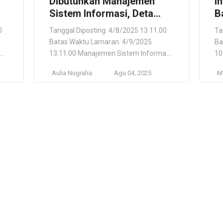
Dibutuhkan Manajemen
I
Sistem Informasi, Deta
B
Yamaha Group – Jakarta
D
0
Tanggal Diposting: 4/8/2025 13.11.00
Ta
Utara
Batas Waktu Lamaran: 4/9/2025
Ba
13.11.00 Manajemen Sistem Informasi
10
Deta Yamaha Group Jakarta Utara,
– 
Aulia Nugraha
Agu 04, 2025
Ma
k
Daerah Khusus Ibukota Jakarta, ID
Dw
Lokasi Pekerjaan Jakarta Utara, Daerah
Ja
i
Khusus Ibukota Jakarta, ID Deskripsi
Ti
Pekerjaan Deta Yamaha Group
Pe
membuka kesempatan bagi kandidat
St
yang teliti dan mahir dalam pengolahan
un
si
data untuk bergabung dalam tim
Ch
Manajemen Sistem Informasi (MIS). […]