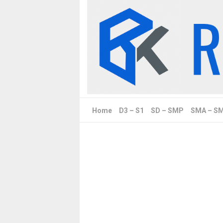
Skip
to
content
Home
D3 – S1
SD – SMP
SMA – S