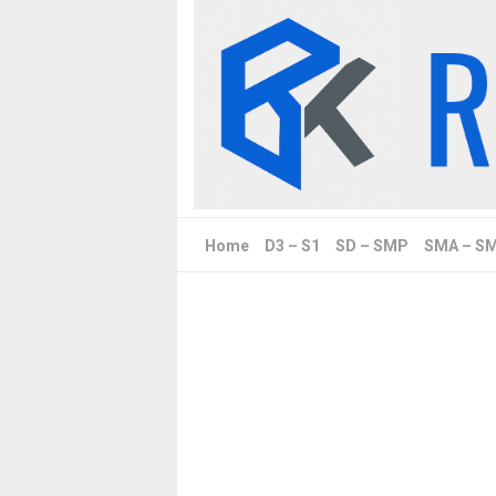
Skip
to
content
Home
D3 – S1
SD – SMP
SMA – S