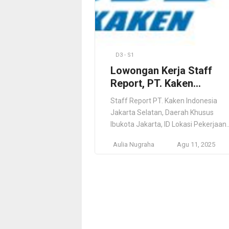
D3 - S1
Lowongan Kerja Staff
Report, PT. Kaken
Indonesia
Staff Report PT. Kaken Indonesia
Jakarta Selatan, Daerah Khusus
Ibukota Jakarta, ID Lokasi Pekerjaan
Jakarta Selatan, Daerah Khusus
Aulia Nugraha
Agu 11, 2025
Ibukota Jakarta, ID Deskripsi Pekerja
KAKEN TEST CENTER General
Incorporated Foundation (abbreviat
“KAKEN”), Japan Synthetic Textile
Inspection Institute Foundation as its
predecessor, Ministry of Commerce
and Industry in 1948 (at present,