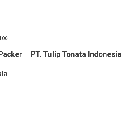
0
4.00
Packer – PT. Tulip Tonata Indonesia
sia