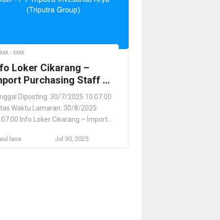
MA - SMK
nfo Loker Cikarang –
mport Purchasing Staff –
T Triputra Investindo
nggal Diposting: 30/7/2025 10.07.00
rya (Triputra Group)
tas Waktu Lamaran: 30/8/2025
.07.00 Info Loker Cikarang – Import
rchasing Staff – PT Triputra
ul lana
Jul 30, 2025
vestindo Arya (Triputra Group) PT
iputra Investindo Arya (Triputra
oup) Jakarta , Jakarta , ID Lokasi
kerjaan Jakarta , Jakarta , ID
skripsi Pekerjaan PT Triputra
vestindo Arya (Triputra Group) never
arges any fees during […]