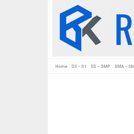
Skip
to
content
Home
D3 – S1
SD – SMP
SMA – S