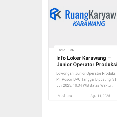
SMA - SMK
Info Loker Karawang —
Junior Operator Produks
Lowongan: Junior Operator Produksi
PT Posco IJPC Tanggal Diposting: 31
Juli 2025, 10:34 WIB Batas Waktu
Lamaran: 31 Agustus 2025, 10:34 WI
Maul lana
Agu 11, 2025
Info Loker Karawang — Junior Opera
Produksi PT Posco IJPC Perusahaan
joint venture antara POSCO (Korea),
Daewoo International Corporation