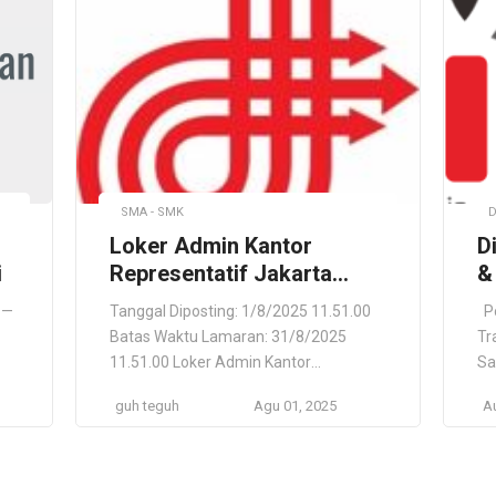
SMA - SMK
D
Loker Admin Kantor
D
i
Representatif Jakarta
&
Utara, Jakarta Raya —
S
 —
Tanggal Diposting: 1/8/2025 11.51.00
Po
Lamar Langsung
I
Batas Waktu Lamaran: 31/8/2025
Tr
(pengadaan barang untuk
H
11.51.00 Loker Admin Kantor
Sa
maintanance, repair dan
B
Representatif Jakarta Utara, Jakarta
Re
guh teguh
Agu 01, 2025
A
overhoul (MRO))
tor
Raya — Lamar Langsung (pengadaan
an
barang untuk maintanance, repair dan
ta
overhoul (MRO)) CV Gunung Mas
ex
Sejahtera Kota Medan, Sumatera
ex