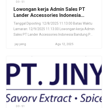
D3 - S1
Lowongan kerja Admin Sales PT
Lander Accessories Indonesia
Bandung
Tanggal Diposting: 12/8/2025 11.13.00 Batas Waktu
Lamaran: 12/9/2025 11.13.00 Lowongan kerja Admin
Sales PT Lander Accessories Indonesia Bandung PT
Lander Accessories Bandung, Jawa Barat, ID Lokasi
jay yeng
Agu 12, 2025
Pekerjaan Bandung, Jawa Barat, ID Deskripsi
Pekerjaan Kami mencari seorang Admin Sales yang
antusias dan siap bergabung dengan tim kami.
Persyaratan Usia maksimal 32 tahun. Pendidikan
minimal D3 / […]
D3 - S1