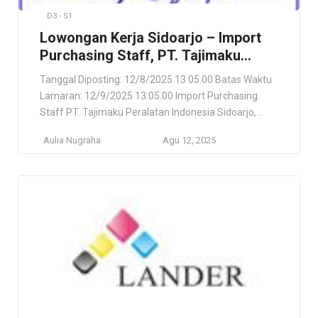
D3 - S1
Lowongan Kerja Sidoarjo – Import
Purchasing Staff, PT. Tajimaku
Peralatan Indonesia
Tanggal Diposting: 12/8/2025 13.05.00 Batas Waktu
Lamaran: 12/9/2025 13.05.00 Import Purchasing
Staff PT. Tajimaku Peralatan Indonesia Sidoarjo,
Jawa Timur, ID Lokasi Pekerjaan Sidoarjo, Jawa
Aulia Nugraha
Agu 12, 2025
Timur, ID Deskripsi Pekerjaan Impor/Ekspor & Pabean
(Manufaktur, Transportasi & Logistik). Persyaratan
Having experience and knowledge on Shipping
Agency, Freight Forwarding, Freight Management
and Port Agency business. Experience in handling
Export […]