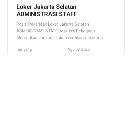
Loker Jakarta Selatan
ADMINISTRASI STAFF
Posisi Pekerjaan Loker Jakarta Selatan
ADMINISTRASI STAFF Deskripsi Pekerjaan :
Memeriksa dan melakukan verifikasi dokumen
terkait transaksi penjualan dan keuangan.
jay yeng
Agu 08, 2025
Bertanggung jawab terhadap PO customer, pety
cash, purchasing, logistic dan surat menyurat.
Bertanggung Jawab terhadap dokumen sales dan
keuangan. Mampu melakukan semua tugas yang
berkaitan dengan administrasi keuangan. Mampu
membuat laporan terkait tugas administrasi yang
dikerjakan. […]