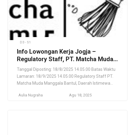
D3 - S1
Info Lowongan Kerja Jogja –
Regulatory Staff, PT. Matcha Muda
Manggala
Tanggal Diposting: 18/8/2025 14.05.00 Batas Waktu
Lamaran: 18/9/2025 14.05.00 Regulatory Staff PT.
Matcha Muda Manggala Bantul, Daerah Istimewa
Yogyakarta , Jawa Tengan, ID Lokasi Pekerjaan
Aulia Nugraha
Agu 18, 2025
Bantul, Daerah Istimewa Yogyakarta , Jawa Tengan,
ID Deskripsi Pekerjaan Asisten Ritel (Ritel & Produk
Konsumen). Persyaratan Gelar Sarjana (S1) dari
jurusan yang relevan (Farmasi, Kimia, Biologi) atau
bidang terkait […]