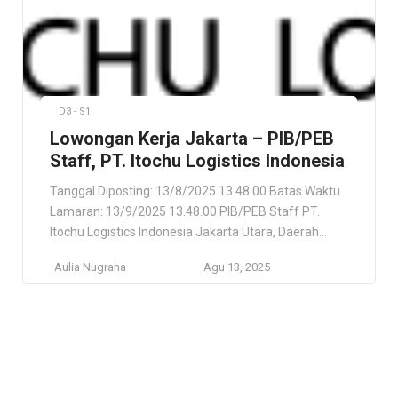
D3 - S1
Lowongan Kerja Jakarta – PIB/PEB
Staff, PT. Itochu Logistics Indonesia
Tanggal Diposting: 13/8/2025 13.48.00 Batas Waktu
Lamaran: 13/9/2025 13.48.00 PIB/PEB Staff PT.
Itochu Logistics Indonesia Jakarta Utara, Daerah
Khusus Ibukota Jakarta, ID Lokasi Pekerjaan Jakarta
Aulia Nugraha
Agu 13, 2025
Utara, Daerah Khusus Ibukota Jakarta, ID Deskripsi
Pekerjaan As a PIB/PEB Staff at PT Itochu Logistics
Indonesia, you will play a crucial role in the company’s
freight and cargo forwarding […]