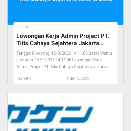
D3 - S1
Lowongan Kerja Admin Project PT.
Titis Cahaya Sejahtera Jakarta
Barat
Tanggal Diposting: 15/8/2025 14.11.00 Batas Waktu
Lamaran: 15/9/2025 14.11.00 Lowongan Kerja
Admin Project PT. Titis Cahaya Sejahtera Jakarta
Barat PT. Titis Cahaya Sejahtera Jakarta Barat, Jawa
jay yeng
Agu 15, 2025
Barat, ID Lokasi Pekerjaan Jakarta Barat, Jawa Barat,
ID Deskripsi Pekerjaan Kami membuka kesempatan
bagi individu yang bersemangat untuk bergabung
sebagai Admin Project. Posisi ini akan bertanggung
jawab dalam […]