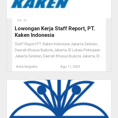
D3 - S1
Lowongan Kerja Staff Report, PT.
Kaken Indonesia
Staff Report PT. Kaken Indonesia Jakarta Selatan,
Daerah Khusus Ibukota Jakarta, ID Lokasi Pekerjaan
Jakarta Selatan, Daerah Khusus Ibukota Jakarta, ID
Deskripsi Pekerjaan KAKEN TEST CENTER General
Aulia Nugraha
Agu 11, 2025
Incorporated Foundation (abbreviated “KAKEN”),
Japan Synthetic Textile Inspection Institute
Foundation as its predecessor, Ministry of Commerce
and Industry in 1948 (at present, Ministry of
Economy, Trade and Industry) […]