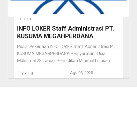
D3 - S1
INFO LOKER Staff Administrasi PT.
KUSUMA MEGAHPERDANA
Posisi Pekerjaan INFO LOKER Staff Administrasi PT.
KUSUMA MEGAHPERDANA Persyaratan : Usia
Maksimal 28 Tahun. Pendidikan Minimal Lulusan
SMA/Sederajat. Memiliki Tingkat ketelitian yang Baik.
jay yeng
Agu 05, 2025
Dapat Mengoperasikan Komputer Dengan Baik.
Terampil Dalam Mengoperasikan Microsoft Office
(Word & Excel) maupun Apps Google (Docs &
Sheets). Memiliki Keahlian Komunikasi yang Baik.
Siap Bekerja Dengan Penuh Tanggung Jawab.
Memiliki […]