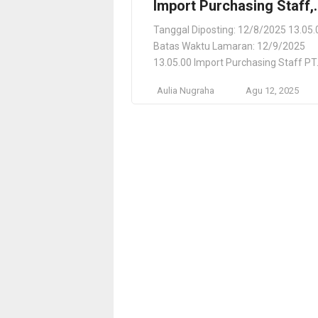
Import Purchasing Staff,
PT. Tajimaku Peralatan
Tanggal Diposting: 12/8/2025 13.05.
Indonesia
Batas Waktu Lamaran: 12/9/2025
13.05.00 Import Purchasing Staff PT
Tajimaku Peralatan Indonesia Sidoar
Aulia Nugraha
Agu 12, 2025
Jawa Timur, ID Lokasi Pekerjaan
Sidoarjo, Jawa Timur, ID Deskripsi
Pekerjaan Impor/Ekspor & Pabean
(Manufaktur, Transportasi & Logistik)
Persyaratan Having experience and
knowledge on Shipping Agency, Frei
Forwarding, Freight Management an
Port Agency business. Experience in
handling Export […]