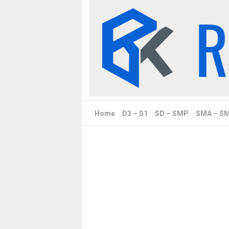
Skip
to
content
Home
D3 – S1
SD – SMP
SMA – S