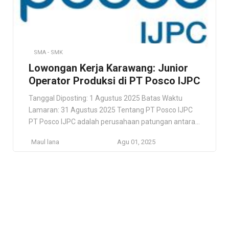
SMA - SMK
Lowongan Kerja Karawang: Junior
Operator Produksi di PT Posco IJPC
Tanggal Diposting: 1 Agustus 2025 Batas Waktu
Lamaran: 31 Agustus 2025 Tentang PT Posco IJPC
PT Posco IJPC adalah perusahaan patungan antara
perusahaan Korea (POSCO dan Daewoo International
Maul lana
Agu 01, 2025
Corporation) dan Indonesia (PT Selamat Sempurna
Tbk). Berlokasi di Kawasan Industri KIIC, Jl. Permata
Raya, Lot FF 3 Sirnabaya, Telukjambe Timur,
Kabupaten Karawang, Jawa Barat. ID Deskripsi […]