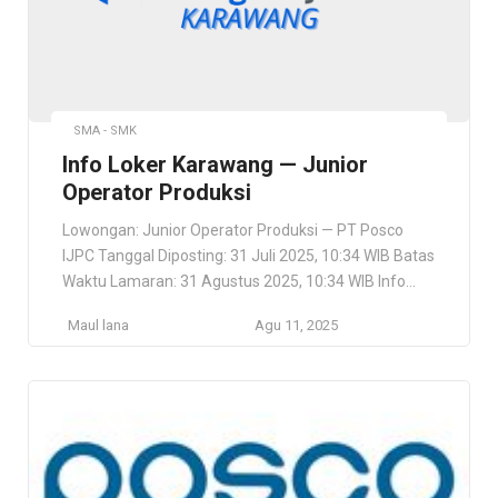
SMA - SMK
Info Loker Karawang — Junior
Operator Produksi
Lowongan: Junior Operator Produksi — PT Posco
IJPC Tanggal Diposting: 31 Juli 2025, 10:34 WIB Batas
Waktu Lamaran: 31 Agustus 2025, 10:34 WIB Info
Loker Karawang — Junior Operator Produksi PT
Maul lana
Agu 11, 2025
Posco IJPC Perusahaan joint venture antara POSCO
(Korea), Daewoo International Corporation (Korea)
dan PT Selamat Sempurna Tbk (Indonesia).
Beroperasi sejak 2006 di Kawasan Industri […]