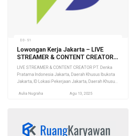
D3 - S1
Lowongan Kerja Jakarta – LIVE
STREAMER & CONTENT CREATOR,
PT. Denka Pratama Indonesia
LIVE STREAMER & CONTENT CREATOR PT. Denka
Pratama Indonesia Jakarta, Daerah Khusus Ibukota
Jakarta, ID Lokasi Pekerjaan Jakarta, Daerah Khusus
Ibukota Jakarta, ID Deskripsi Pekerjaan PT. Denka
Aulia Nugraha
Agu 13, 2025
Pratama Indonesia adalah perusahaan yang telah
beroperasi sejak tahun 2016 dan fokus pada
distribusi produk elektronik, terutama kamera dan
aksesoris kamera. Sebagai salah satu pemain utama
dalam industri […]