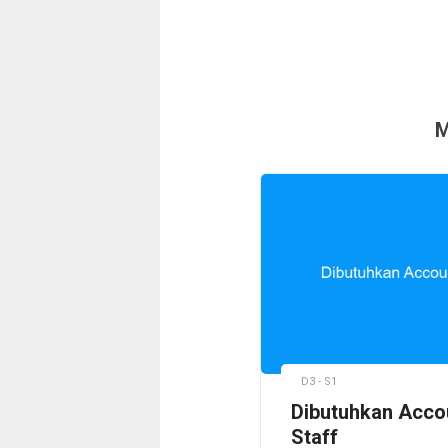
M
D3 - S1
Dibutuhkan Acco
Staff