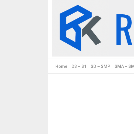
Skip
to
content
Home
D3 – S1
SD – SMP
SMA – S