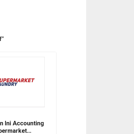
f"
n Ini Accounting
upermarket