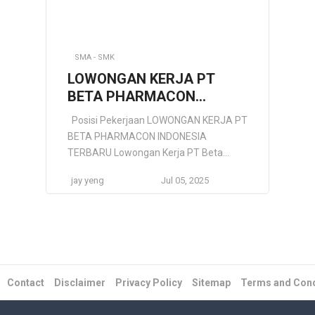
SMA - SMK
LOWONGAN KERJA PT
BETA PHARMACON
INDONESIA TERBARU
Posisi Pekerjaan LOWONGAN KERJA PT
BETA PHARMACON INDONESIA
TERBARU Lowongan Kerja PT Beta
Pharmacon Indonesia Terbaru– PT Beta
jay yeng
Jul 05, 2025
Pharmacon Indonesia merupakan salah
satu perusahaan terkemuka dan juga
terbesar di Indonesia hingga dunia yang
memiliki pusat di Indonesia tepatnya
terletak di Jalan Surya Madya Kav.1
No.18 C Kutanegara, Ciampel,
Kabupaten Karawang. PT Beta
Contact
Disclaimer
Privacy Policy
Sitemap
Terms and Cond
Pharmacon merupakan bagian dari
anak […]