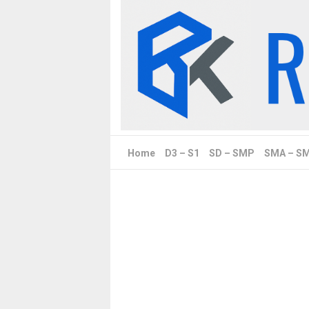
Skip
to
content
Home
D3 – S1
SD – SMP
SMA – S