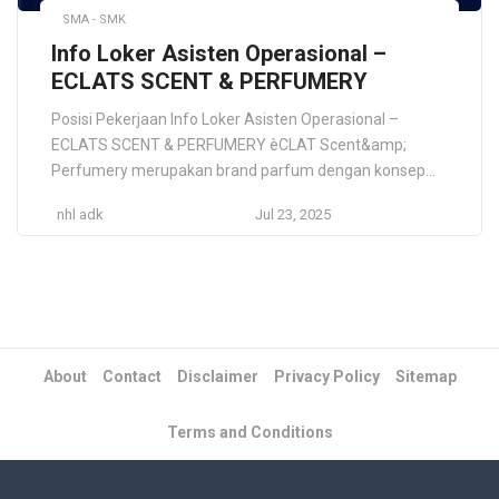
SMA - SMK
Info Loker Asisten Operasional –
ECLATS SCENT & PERFUMERY
Posisi Pekerjaan Info Loker Asisten Operasional –
ECLATS SCENT & PERFUMERY èCLAT Scent&amp;
Perfumery merupakan brand parfum dengan konsep
Luxury Look, Budget Price yang hendak membuka toko
nhl adk
Jul 23, 2025
raga pertamanya di Yogyakarta. Kami membuka
peluang untuk orang yang energik serta cekatan buat
mendampingi owner usaha dalam bermacam persiapan
serta kebutuhan operasional toko, mulai dari renovasi
sampai […]
About
Contact
Disclaimer
Privacy Policy
Sitemap
Terms and Conditions