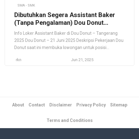
SMA - SMK
Dibutuhkan Segera Assistant Baker
(Tanpa Pengalaman) Dou Donut
Daerah Tangerang
Info Loker Assistant Baker di Dou Donut – Tangerang
2025 Dou Donut – 21 Juni 2025 Deskripsi Pekerjaan Dou
Donut saat ini membuka lowongan untuk posisi
Assistant Baker yang akan ditempatkan di outlet
rkn
Jun 21, 2025
Tangerang. Posisi ini terbuka untuk fresh graduate atau
pelamar tanpa pengalaman. Anda akan bekerja
langsung membantu proses produksi donat mulai dari
persiapan […]
About
Contact
Disclaimer
Privacy Policy
Sitemap
Terms and Conditions