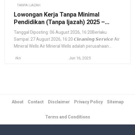
TANPA IJAZAH
Lowongan Kerja Tanpa Minimal
Pendidikan (Tanpa Ijazah) 2025 –
Cocok untuk Semua Usia – Air Mineral
Tanggal Diposting: 06 August 2026, 16:20Berlaku
Wells (Cleaning Service) Depok
Sampai: 27 August 2026, 16:20 𝘾𝙡𝙚𝙖𝙣𝙞𝙣𝙜 𝙎𝙚𝙧𝙫𝙞𝙘𝙚 Air
Mineral Wells Air Mineral Wells adalah perusahaan
distribusi air minum dalam kemasan yang berlokasi di
rkn
Jun 16, 2025
Depok. Kami berkomitmen memberikan produk air
berkualitas tinggi dengan pelayanan terbaik, serta
membuka kesempatan kerja seluas-luasnya tanpa
memandang latar belakang pendidikan. Lokasi: Depok,
Jawa Barat, ID […]
About
Contact
Disclaimer
Privacy Policy
Sitemap
Terms and Conditions