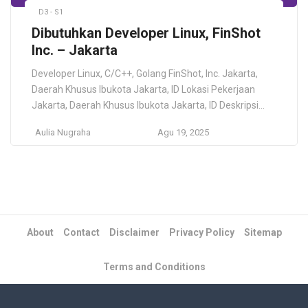
D3 - S1
Dibutuhkan Developer Linux, FinShot
Inc. – Jakarta
Developer Linux, C/C++, Golang FinShot, Inc. Jakarta,
Daerah Khusus Ibukota Jakarta, ID Lokasi Pekerjaan
Jakarta, Daerah Khusus Ibukota Jakarta, ID Deskripsi
Pekerjaan Posisi ini akan berada di bawah Comtrue
Aulia Nugraha
Agu 19, 2025
Technologies, sebuah perusahaan yang berlokasi di
Korea Selatan. Comtrue Technologies dan FinShot
memiliki CEO yang sama dan beroperasi sebagai
perusahaan saudara. ComTrue fokus pada
pengembangan, pemeliharaan, […]
About
Contact
Disclaimer
Privacy Policy
Sitemap
Terms and Conditions