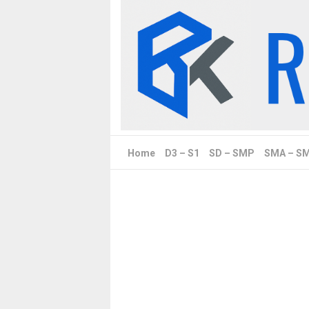
Skip
to
content
Home
D3 – S1
SD – SMP
SMA – S