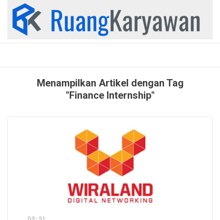
Skip
to
content
Menampilkan Artikel dengan Tag
"Finance Internship"
D3 - S1