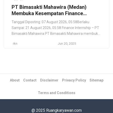
PT Bimasakti Mahawira (Medan)
Membuka Kesempatan Finance
Internship Terbaru 2025
Tanggal Diposting: 07 August 2026, 05:58Berlaku
Sampai: 21 August 2026, 05:58 Finance Internship – PT
Bimasakti Mahawira PT Bimasakti Mahawira membuka
kesempatan magang bagi mahasiswa atau lulusan baru
rkn
Jun 20, 2025
yang tertarik pada bidang keuangan untuk bergabung
dalam tim Finance di Medan. Program internship ini
memberikan pengalaman langsung dalam pengelolaan
data keuangan, administrasi pembayaran, dan
rekonsiliasi laporan […]
About
Contact
Disclaimer
Privacy Policy
Sitemap
Terms and Conditions
@ 2025 Ruangkaryawan.com