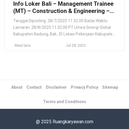
Info Loker Bali – Management Trainee
(MT) – Construction & Engineering –
PT Umira Sinergi Global
Tanggal Diposting: 28/7/2025 11.32.00 Batas Waktu
Lamaran: 28/8/2025 11.32.00 PT Umira Sinergi Global
Kabupaten Badung, Bali , ID Lokasi Pekerjaan Kabupaten
Badung, Bali , ID Deskripsi Pekerjaan Program
Maul lana
Jul 28, 2025
Management Trainee (MT) dirancang untuk
membentuk calon pemimpin masa depan dalam
industri konstruksi, desain, dan engineering. Anda akan
ditempatkan langsung di proyek pembangunan hotel &
villa di […]
About
Contact
Disclaimer
Privacy Policy
Sitemap
Terms and Conditions
@ 2025 Ruangkaryawan.com