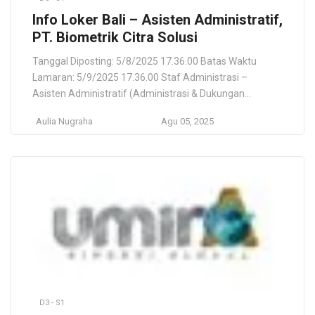
Info Loker Bali – Asisten Administratif,
PT. Biometrik Citra Solusi
Tanggal Diposting: 5/8/2025 17.36.00 Batas Waktu
Lamaran: 5/9/2025 17.36.00 Staf Administrasi –
Asisten Administratif (Administrasi & Dukungan
Perkantoran) PT. Biometrik Citra Solusi Denpasar, Bali, ID
Aulia Nugraha
Agu 05, 2025
Lokasi Pekerjaan Denpasar, Bali, ID Deskripsi Pekerjaan
Fingerspot merupakan perusahaan teknologi informasi
berbasis pengenalan biometrik, layanan web service,
software absensi dan aplikasi mobile. Fingerspot
senantiasa berinovasi dan berpengalaman lebih dari […]
D3 - S1