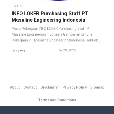
D3 - S1
INFO LOKER Purchasing Staff PT
Masaline Engineering Indonesia
Posisi Pekerjaan INFO LOKER Purchasing Staff PT
Masaline Engineering Indonesia Gambaran Umum
Pekerjaan PT Masaline Engineering Indonesia, sebuah
perusahaan manufaktur terkemuka di Indonesia, saat ini
jay yeng
Jul 23, 2025
membuka lowongan untuk posisi Purchasing Staff.
Anda akan berperan penting dalam memastikan
kelancaran operasional perusahaan dengan
bertanggung jawab atas pembelian bahan baku dan
perlengkapan yang dibutuhkan. Posisi ini berbasis di […]
About
Contact
Disclaimer
Privacy Policy
Sitemap
Terms and Conditions