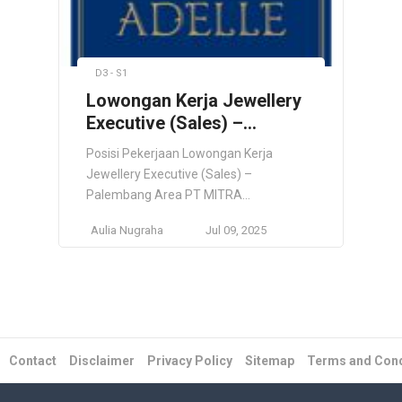
D3 - S1
Lowongan Kerja Jewellery
Executive (Sales) –
Palembang Area, PT MITRA
Posisi Pekerjaan Lowongan Kerja
MANUNGGAL MAHARDIKA
Jewellery Executive (Sales) –
– Juli 2025
Palembang Area PT MITRA
MANUNGGAL MAHARDIKA – Juli 2025
Aulia Nugraha
Jul 09, 2025
Deskripsi pekerjaan: Melakukan selling di
area store Membangun relasi dengan
customer Memantain relasi dengan
customer Memenuhi target penjualan
secara personal maupun coorporate
Melakukan pendekatan-pendekatan
inovatif kepada customer Menjadi duta
Contact
Disclaimer
Privacy Policy
Sitemap
Terms and Cond
dan konsultan bagi customer dalam hal
perhiasan (Jewellery) […]