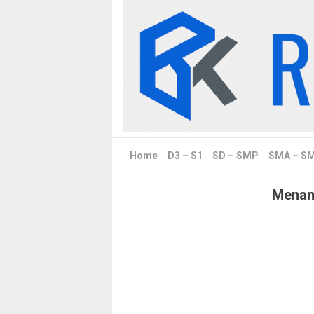
Skip
to
content
Home
D3 – S1
SD – SMP
SMA – S
Menamp