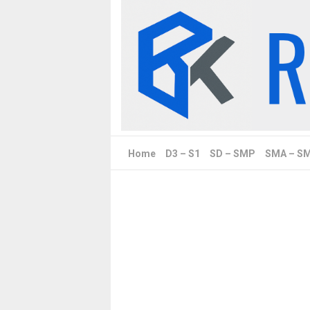
Skip
to
content
Home
D3 – S1
SD – SMP
SMA – S