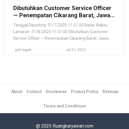
Dibutuhkan Customer Service Officer
— Penempatan Cikarang Barat, Jawa
Barat — Lamar Langsung PT Avery
Tanggal Diposting: 31/7/2025 11.51.00 Batas Waktu
Dennison
Lamaran: 31/8/2025 11.51.00 Dibutuhkan Customer
Service Officer — Penempatan Cikarang Barat, Jawa
Barat — Lamar Langsung PT Avery Dennison Kabupaten
guh teguh
Jul 31, 2025
Bekasi, Jawa Barat, ID Lokasi Pekerjaan Kabupaten
Bekasi, Jawa Barat, ID Deskripsi Pekerjaan As a $1.6
billion division of Avery Dennison (NYSE: AVY), Avery
Dennison RBIS stands out as […]
About
Contact
Disclaimer
Privacy Policy
Sitemap
Terms and Conditions
@ 2025 Ruangkaryawan.com