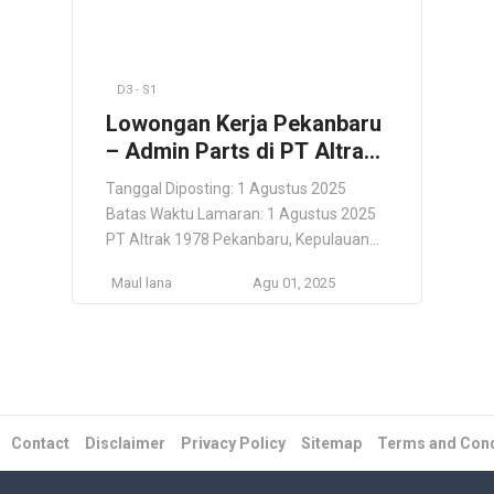
D3 - S1
Lowongan Kerja Pekanbaru
– Admin Parts di PT Altrak
1978
Tanggal Diposting: 1 Agustus 2025
Batas Waktu Lamaran: 1 Agustus 2025
PT Altrak 1978 Pekanbaru, Kepulauan
Riau, ID Lokasi Kerja Pekanbaru,
Maul lana
Agu 01, 2025
Kepulauan Riau, ID Tentang PT Altrak
1978 PT Altrak 1978 adalah perusahaan
terdepan di Indonesia yang bergerak
dalam distribusi, penjualan, dan layanan
purna jual untuk **alat berat**, **mesin
industri**, dan **sistem tenaga**. Sejak
berdiri […]
Contact
Disclaimer
Privacy Policy
Sitemap
Terms and Cond