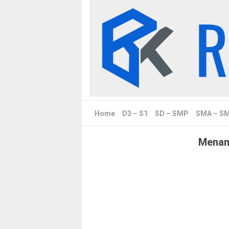
Skip
to
content
Home
D3 – S1
SD – SMP
SMA – S
Menamp