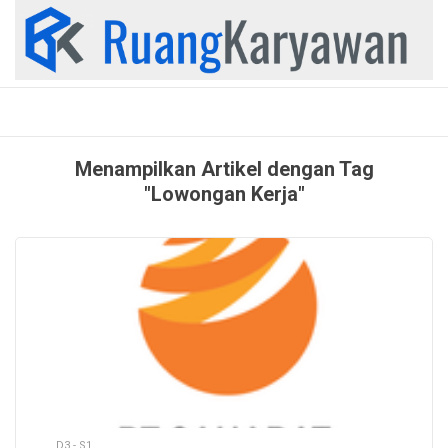
Skip
to
content
Menampilkan Artikel dengan Tag
"Lowongan Kerja"
D3 - S1