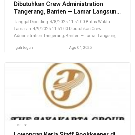
Dibutuhkan Crew Administration
Tangerang, Banten — Lamar Langsung
PT Ratu Oceania Raya
Tanggal Diposting: 4/8/2025 11.51.00 Batas Waktu
Lamaran: 4/9/2025 11.51.00 Dibutuhkan Crew
Administration Tangerang, Banten — Lamar Langsung
PT Ratu Oceania Raya PT Ratu Oceania Raya
guh teguh
Agu 04, 2025
Tangerang Selatan, Banten, ID Lokasi Pekerjaan
Tangerang Selatan, Banten, ID Deskripsi Pekerjaan PT
Pudjiadi Prestige Tbk is one of the first property
developers in Indonesia, having over 20 apartments,
housing […]
D3 - S1
Lowongan Kerja Staff Bookkeeper di