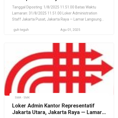
Langsung (Jasa TI dan Konsultan TI)
Tanggal Diposting: 1/8/2025 11.51.00 Batas Waktu
Lamaran: 31/8/2025 11.51.00 Loker Administration
Staff Jakarta Pusat, Jakarta Raya — Lamar Langsung
(Jasa TI dan Konsultan TI) PT CENTRIN AFATEC Kota
guh teguh
Agu 01, 2025
Jakarta Pusat, , Daerah Khusus Ibukota Jakarta, ID
Lokasi Pekerjaan Kota Jakarta Pusat, , Daerah Khusus
Ibukota Jakarta, ID Deskripsi Pekerjaan PT Centrin
Afatec is a subsidiary […]
SMA - SMK
Loker Admin Kantor Representatif
Jakarta Utara, Jakarta Raya — Lamar