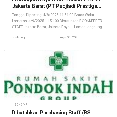
Jakarta Barat (PT Pudjiadi Prestige
Tbk)
Tanggal Diposting: 4/8/2025 11.51.00 Batas Waktu
Lamaran: 4/9/2025 11.51.00 Dibutuhkan BOOKKEEPER
STAFF Jakarta Barat, Jakarta Raya — Lamar Langsung
PT Pudjiadi Prestige Tbk PT Pudjiadi Prestige Tbk Kota
guh teguh
Agu 04, 2025
Jakarta Barat, Daerah Khusus Ibukota Jakarta, ID Lokasi
Pekerjaan Kota Jakarta Barat, Daerah Khusus Ibukota
Jakarta, ID Deskripsi Pekerjaan PT Pudjiadi Prestige Tbk
is one of the […]
SD - SMP
Dibutuhkan Purchasing Staff (RS.