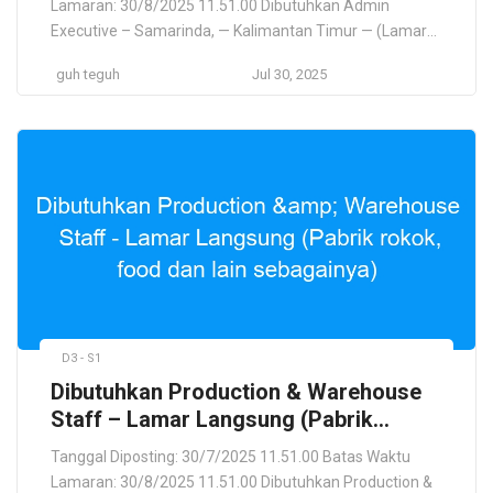
Lamaran: 30/8/2025 11.51.00 Dibutuhkan Admin
alat berat dan perlengkapannya — PT
Executive – Samarinda, — Kalimantan Timur — (Lamar
SUNWAY TREK MASINDO
Langsung) perdagangan (importir dan distributor)
guh teguh
Jul 30, 2025
komponen alat berat dan perlengkapannya — PT
SUNWAY TREK MASINDO PT SUNWAY TREK MASINDO
Samarinda, Kalimantan Timur, ID Lokasi Pekerjaan
Samarinda, Kalimantan Timur, ID Deskripsi Pekerjaan PT
SUNWAY TREK MASINDO, a […]
D3 - S1
Dibutuhkan Production & Warehouse
Staff – Lamar Langsung (Pabrik
rokok, food dan lain sebagainya)
Tanggal Diposting: 30/7/2025 11.51.00 Batas Waktu
Lamaran: 30/8/2025 11.51.00 Dibutuhkan Production &