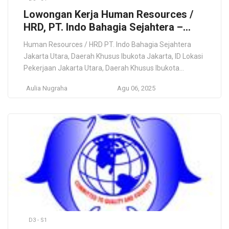
Lowongan Kerja Human Resources /
HRD, PT. Indo Bahagia Sejahtera –
Jakarta
Human Resources / HRD PT. Indo Bahagia Sejahtera
Jakarta Utara, Daerah Khusus Ibukota Jakarta, ID Lokasi
Pekerjaan Jakarta Utara, Daerah Khusus Ibukota
Jakarta, ID Deskripsi Pekerjaan Konsultasi & HR Umum
Aulia Nugraha
Agu 06, 2025
(Sumber Daya Manusia & Perekrutan) Persyaratan
Bertanggung jawab atas perencanaan, pengembangan,
dan implementasi karyawan. Mengelola proses
perekrutan, seleksi, dan penempatan karyawan yang
selaras dengan kebutuhan […]
D3 - S1