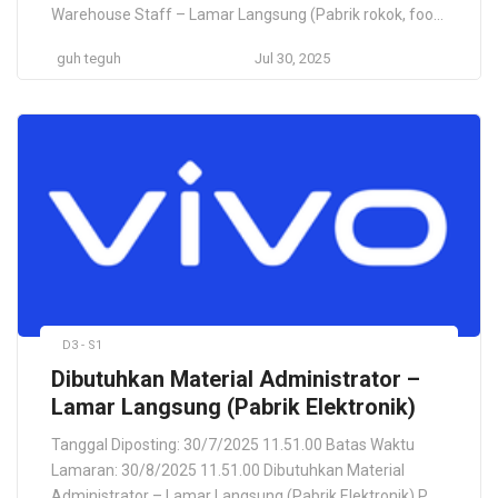
Warehouse Staff – Lamar Langsung (Pabrik rokok, food
dan lain sebagainya) PT. Hertz Flavors Makmur
guh teguh
Jul 30, 2025
Indonesia Kabupaten Mojokerto, Jawa Timur, ID Lokasi
Pekerjaan Kabupaten Mojokerto, Jawa Timur, ID
Deskripsi Pekerjaan Hertz Flavors is an international,
world-leading, medium-sized company specializing in
the development and […]
D3 - S1
Dibutuhkan Material Administrator –
Lamar Langsung (Pabrik Elektronik)
Tanggal Diposting: 30/7/2025 11.51.00 Batas Waktu
Lamaran: 30/8/2025 11.51.00 Dibutuhkan Material
Administrator – Lamar Langsung (Pabrik Elektronik) PT