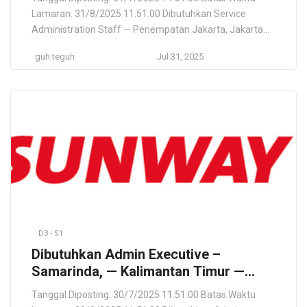
Sekarang
Lamaran: 31/8/2025 11.51.00 Dibutuhkan Service
Administration Staff — Penempatan Jakarta, Jakarta
Raya — Lamar Langsung otomotif, khususnya sebagai
guh teguh
Jul 31, 2025
penyedia kendaraan (SparePart) PT Tunas Ridean
Jakarta, Daerah Khusus Ibukota Jakarta, ID Lokasi
Pekerjaan Jakarta, Daerah Khusus Ibukota Jakarta, ID
Deskripsi Pekerjaan PT Tunas Ridean berdiri sebagai
perusahaan otomotif berskala besar […]
D3 - S1
Dibutuhkan Admin Executive –
Samarinda, — Kalimantan Timur —
(Lamar Langsung) perdagangan
Tanggal Diposting: 30/7/2025 11.51.00 Batas Waktu
(importir dan distributor) komponen