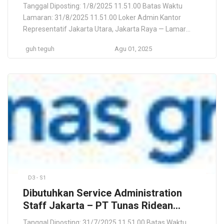
Langsung (pengadaan barang untuk
Tanggal Diposting: 1/8/2025 11.51.00 Batas Waktu
maintanance, repair dan overhoul
Lamaran: 31/8/2025 11.51.00 Loker Admin Kantor
(MRO))
Representatif Jakarta Utara, Jakarta Raya — Lamar
Langsung (pengadaan barang untuk maintanance,
guh teguh
Agu 01, 2025
repair dan overhoul (MRO)) CV Gunung Mas Sejahtera
Kota Medan, Sumatera Utara, ID Lokasi Pekerjaan Kota
Medan, Sumatera Utara, ID Deskripsi Pekerjaan
TENTANG KAMI Gunung Mas Sejahtera (GMS) adalah
perusahaan pemasok […]
D3 - S1
Dibutuhkan Service Administration
Staff Jakarta – PT Tunas Ridean
(Deadline 31 Agustus 2025) Lamar
Tanggal Diposting: 31/7/2025 11.51.00 Batas Waktu