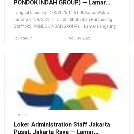
PONDOK INDAH GROUP) — Lamar
Langsung PT BINARA GUNA
Tanggal Diposting: 4/8/2025 11.51.00 Batas Waktu
MEDIKTAMA
Lamaran: 4/9/2025 11.51.00 Dibutuhkan Purchasing
Staff (RS. PONDOK INDAH GROUP) — Lamar Langsung
PT BINARA GUNA MEDIKTAMA PT BINARA GUNA
guh teguh
Agu 04, 2025
MEDIKTAMA (RS. PONDOK INDAH GROUP) Kota
Tangerang Selatan, Banten, ID Lokasi Pekerjaan Kota
Tangerang Selatan, Banten, ID Deskripsi Pekerjaan RS
Pondok Indah – Bintaro Jaya berkomitmen untuk
memberikan pelayanan […]
D3 - S1
Loker Administration Staff Jakarta
Pusat, Jakarta Raya — Lamar