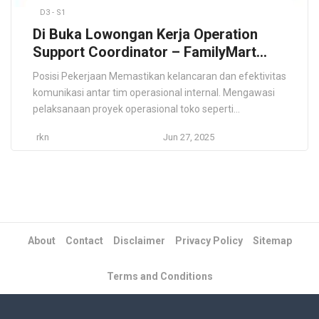
D3 - S1
Di Buka Lowongan Kerja Operation
Support Coordinator – FamilyMart
Indonesia Juni 2025
Posisi Pekerjaan Memastikan kelancaran dan efektivitas
komunikasi antar tim operasional internal. Mengawasi
pelaksanaan proyek operasional toko seperti
pembukaan, penutupan, relokasi, dan renovasi.
rkn
Jun 27, 2025
Menjamin akurasi dan kelengkapan administrasi
operasional. Mendukung pelaksanaan dan evaluasi
inisiatif kerja serta implementasi SOP. Memberikan
pembinaan (coaching) dan melakukan evaluasi rutin
terhadap tim Operation Support Officer. Menyusun
laporan mingguan dan bulanan untuk […]
About
Contact
Disclaimer
Privacy Policy
Sitemap
Terms and Conditions