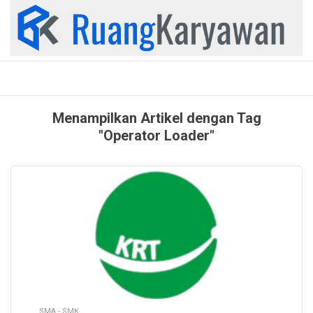
Skip
to
content
Menampilkan Artikel dengan Tag
"Operator Loader"
SMA - SMK