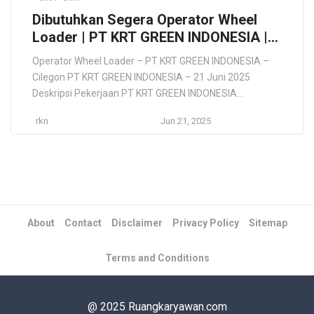
Dibutuhkan Segera Operator Wheel
Loader | PT KRT GREEN INDONESIA |
Cilegon Terbaru 2025
Operator Wheel Loader – PT KRT GREEN INDONESIA –
Cilegon PT KRT GREEN INDONESIA – 21 Juni 2025
Deskripsi Pekerjaan PT KRT GREEN INDONESIA
membuka lowongan untuk posisi Operator Wheel
rkn
Jun 21, 2025
Loader penempatan Cilegon. Kami mencari kandidat
yang berpengalaman dalam mengoperasikan alat berat
terutama wheel loader, memahami prosedur
keselamatan kerja, dan memiliki sertifikasi operator
yang masih […]
About
Contact
Disclaimer
Privacy Policy
Sitemap
Terms and Conditions
@ 2025 Ruangkaryawan.com