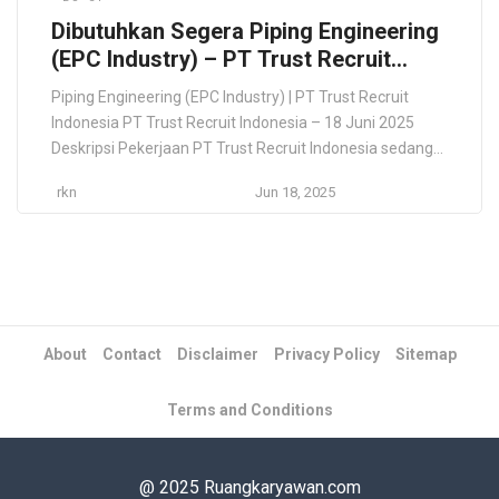
Dibutuhkan Segera Piping Engineering
(EPC Industry) – PT Trust Recruit
Indonesia – Jakarta
Piping Engineering (EPC Industry) | PT Trust Recruit
Indonesia PT Trust Recruit Indonesia – 18 Juni 2025
Deskripsi Pekerjaan PT Trust Recruit Indonesia sedang
mencari kandidat terbaik untuk posisi Piping Engineering
rkn
Jun 18, 2025
di industri EPC. Tugas utama meliputi perencanaan,
desain, dan pengawasan instalasi sistem perpipaan
untuk berbagai proyek industri. Kandidat yang dicari
harus memiliki pemahaman teknis […]
About
Contact
Disclaimer
Privacy Policy
Sitemap
Terms and Conditions
@ 2025 Ruangkaryawan.com