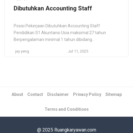
Dibutuhkan Accounting Staff
Posisi Pekerjaan Dibutuhkan Accounting Staff
Pendidikan S1 Akuntansi Usia maksimal 27 tahun
Berpengalaman minimal 1 tahun dibidang
Finance/Accounting Bisa membuat Laporan Keuangan
jay yeng
Jul 11, 2025
Menguasai Ms. Excel dan Ms. Word Mengerti jurnal dan
laporannya Lingkup kerja: Finance, Accounting & Tax
Teliti, Detail, Flexible dan cepat dalam mempelajari hal
hal baru PT Aditama Finance Lihat semua lowongan
kerja […]
About
Contact
Disclaimer
Privacy Policy
Sitemap
Terms and Conditions
@ 2025 Ruangkaryawan.com