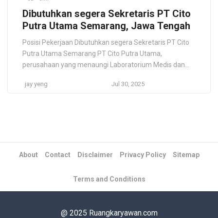
Dibutuhkan segera Sekretaris PT Cito
Putra Utama Semarang, Jawa Tengah
Posisi Pekerjaan Dibutuhkan segera Sekretaris PT Cito
Putra Utama Semarang PT Cito Putra Utama,
perusahaan yang menaungi Laboratorium Medis dan
Klinik kesehatan dengan lebih dari 20 cabang di
jay yeng
Jul 30, 2025
Indonesia, sedang mencari Sekretaris yang
berpengalaman dan berbakat untuk bergabung dengan
tim kami. Sebagai Sekretaris, Anda akan memegang
peran kunci dalam mendukung operasi bisnis yang
efisien dan […]
About
Contact
Disclaimer
Privacy Policy
Sitemap
Terms and Conditions
@ 2025 Ruangkaryawan.com