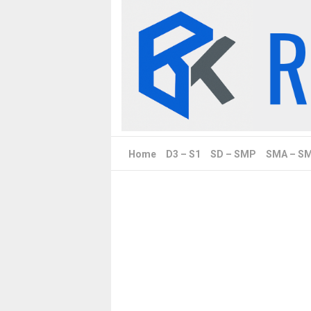
Skip
to
content
Home
D3 – S1
SD – SMP
SMA – S