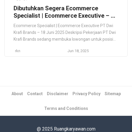
Dibutuhkan Segera Ecommerce
Specialist | Ecommerce Executive – PT
Dwi Krafi Brands – Bekasi
Ecommerce Specialist | Ecommerce Executive PT Dwi
Krafi Brands – 18 Juni 2025 Deskripsi Pekerjaan PT Dwi
Krafi Brands sedang membuka lowongan untuk posisi
Ecommerce Specialist / Executive yang akan
rkn
Jun 18, 2025
bertanggung jawab dalam pengelolaan toko online di
berbagai platform marketplace dan website. Kandidat
akan terlibat dalam strategi pemasaran digital,
optimalisasi listing produk, dan analisa performa […]
About
Contact
Disclaimer
Privacy Policy
Sitemap
Terms and Conditions
@ 2025 Ruangkaryawan.com