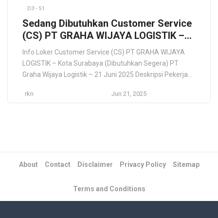
D3 - S1
Sedang Dibutuhkan Customer Service
(CS) PT GRAHA WIJAYA LOGISTIK –
Kota Surabaya
Info Loker Customer Service (CS) PT GRAHA WIJAYA
LOGISTIK – Kota Surabaya (Dibutuhkan Segera) PT
Graha Wijaya Logistik – 21 Juni 2025 Deskripsi Pekerjaan
PT Graha Wijaya Logistik membuka lowongan untuk
rkn
Jun 21, 2025
posisi Customer Service (CS) yang akan ditempatkan di
Kota Surabaya. Posisi ini bertugas untuk menangani
pertanyaan pelanggan, mengelola order pengiriman,
dan memberikan pelayanan terbaik […]
About
Contact
Disclaimer
Privacy Policy
Sitemap
Terms and Conditions