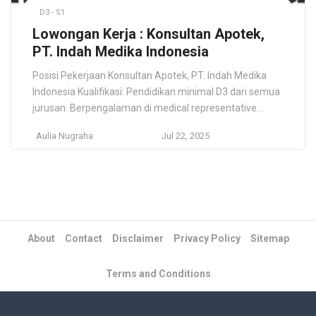
D3 - S1
Lowongan Kerja : Konsultan Apotek,
PT. Indah Medika Indonesia
Posisi Pekerjaan Konsultan Apotek, PT. Indah Medika
Indonesia Kualifikasi: Pendidikan minimal D3 dari semua
jurusan. Berpengalaman di medical representative
menjadi nilai tambah Berpengalaman minimal 2 tahun di
Aulia Nugraha
Jul 22, 2025
bidang sales/marketing jasa Dapat mencari
database/lead sendiri Memahami dunia industri digital
dan tren pemasaran terkini. Bekerja secara Remote
Deskripsi Pekerjaan: Menjadi MC ketika adanya kegiatan
webinar Menawarkan […]
About
Contact
Disclaimer
Privacy Policy
Sitemap
Terms and Conditions