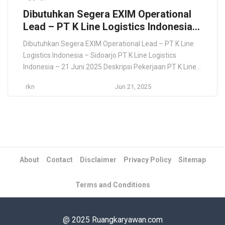
Dibutuhkan Segera EXIM Operational
Lead – PT K Line Logistics Indonesia –
Sidoarjo
Dibutuhkan Segera EXIM Operational Lead – PT K Line
Logistics Indonesia – Sidoarjo PT K Line Logistics
Indonesia – 21 Juni 2025 Deskripsi Pekerjaan PT K Line
Logistics Indonesia membuka lowongan segera untuk
rkn
Jun 21, 2025
posisi EXIM Operational Lead yang akan ditempatkan di
Sidoarjo. Posisi ini bertanggung jawab mengawasi dan
mengelola proses ekspor-impor (EXIM), termasuk
dokumentasi, koordinasi […]
About
Contact
Disclaimer
Privacy Policy
Sitemap
Terms and Conditions
@ 2025 Ruangkaryawan.com