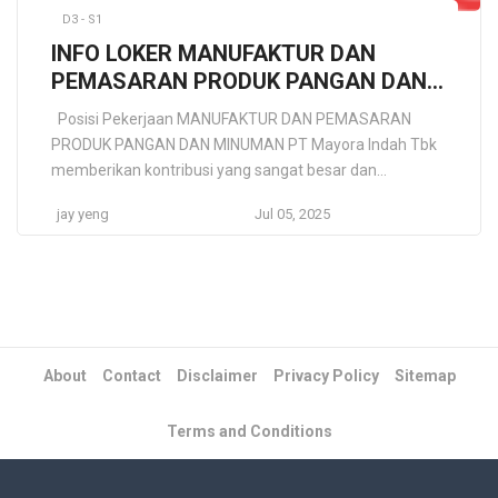
D3 - S1
INFO LOKER MANUFAKTUR DAN
PEMASARAN PRODUK PANGAN DAN
MINUMAN
Posisi Pekerjaan MANUFAKTUR DAN PEMASARAN
PRODUK PANGAN DAN MINUMAN PT Mayora Indah Tbk
memberikan kontribusi yang sangat besar dan
multidimensional bagi perekonomian dan masyarakat
jay yeng
Jul 05, 2025
Indonesia: Penggerak Utama Industri Pangan &
Minuman: Salah satu pemain terbesar yang mendorong
pertumbuhan dan persaingan di sektor ini. Penciptaan
Lapangan Kerja: Menjadi salah satu penyerap tenaga
kerja terbesar di Indonesia di […]
About
Contact
Disclaimer
Privacy Policy
Sitemap
Terms and Conditions