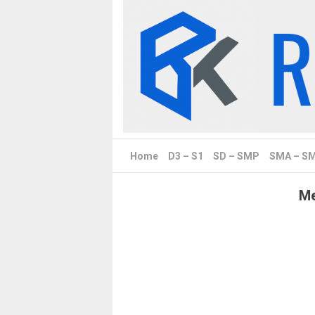
Skip
to
content
Home
D3 – S1
SD – SMP
SMA – S
Me