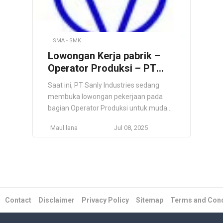
SMA - SMK
Lowongan Kerja pabrik –
Operator Produksi – PT
Sanly Industries –
Saat ini, PT Sanly Industries sedang
SMA/SMK/Fresh Graduate
membuka lowongan pekerjaan pada
bisa langsung masuk
bagian Operator Produksi untuk muda
mudi Indonesia yang siap bekerja. Kalau
Maul lana
Jul 08, 2025
Anda berminat untuk menjadi Operator
Produksi di PT Sanly Industries, berikut
Syarat dan Kualifikasi yang harus Anda
penuhi. Operator Produksi Kualifikasi :
Pria/Wanita Usia minimal kelahiran 2004
Usia maksimal kelahiran 1998
Pendidikan minimal SMK Sederajat
Contact
Disclaimer
Privacy Policy
Sitemap
Terms and Cond
Tidak buta warna […]