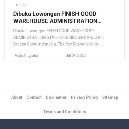
D3 - S1
Dibuka Lowongan FINISH GOOD
WAREHOUSE ADMINISTRATION
STAFF FEEDMILL SIDOARJO, PT.
Dibuka Lowongan FINISH GOOD WAREHOUSE
Sreeya Sewu Indonesia, Tbk – Juli
ADMINISTRATION STAFF FEEDMILL SIDOARJO PT.
2025
Sreeya Sewu Indonesia, Tbk Key Responsibility:
Mengawasi proses penerimaan, penyimpanan, dan
Aulia Nugraha
Jul 04, 2025
distribusi bahan baku terpakai (bahan baku & barang
habis pakai), suku cadang, dan barang jadi secara
optimal sesuai standar., Menangani permasalahan yang
terjadi dalam kegiatan manajemen gudang dan
melakukan perbaikan minor secara langsung sesuai […]
About
Contact
Disclaimer
Privacy Policy
Sitemap
Terms and Conditions