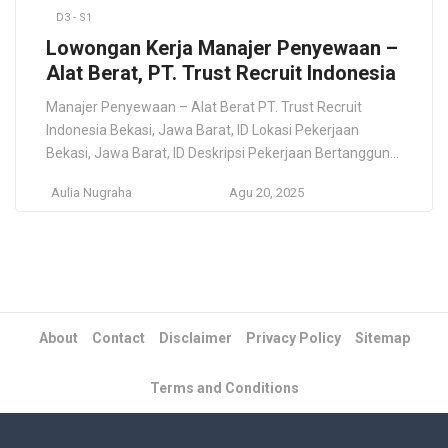
D3 - S1
Lowongan Kerja Manajer Penyewaan –
Alat Berat, PT. Trust Recruit Indonesia
Manajer Penyewaan – Alat Berat PT. Trust Recruit
Indonesia Bekasi, Jawa Barat, ID Lokasi Pekerjaan
Bekasi, Jawa Barat, ID Deskripsi Pekerjaan Bertanggung
jawab atas manajemen (teknis). Persyaratan Gelar
Aulia Nugraha
Agu 20, 2025
Sarjana, Diploma Pascasarjana, atau Gelar Profesional.
Pengalaman penjualan yang sukses minimal 3-5 tahun,
idealnya dalam industri penyewaan MEWP atau Forklift,
dengan rekam jejak yang terbukti. Pemahaman
mendalam […]
About
Contact
Disclaimer
Privacy Policy
Sitemap
Terms and Conditions