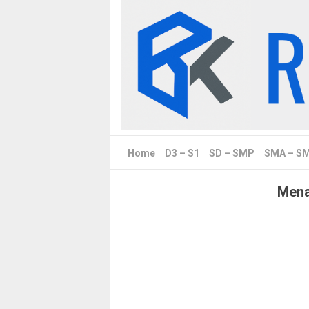
Skip
to
content
Home
D3 – S1
SD – SMP
SMA – S
Mena