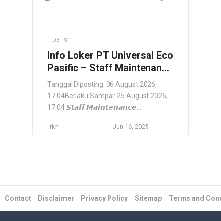
D3 - S1
Info Loker PT Universal Eco
Pasific – Staff Maintenance
Transport – Jakarta
Tanggal Diposting: 06 August 2026,
17:04Berlaku Sampai: 25 August 2026,
17:04 𝙎𝙩𝙖𝙛𝙛 𝙈𝙖𝙞𝙣𝙩𝙚𝙣𝙖𝙣𝙘𝙚
𝙏𝙧𝙖𝙣𝙨𝙥𝙤𝙧𝙩 PT Universal Eco Pasific PT
rkn
Jun 16, 2025
Universal Eco Pasific adalah perusahaan
yang bergerak di bidang logistik dan
transportasi dengan fokus pada
pengelolaan armada secara efisien dan
ramah lingkungan. Berkantor pusat di
Jakarta, kami berkomitmen
menghadirkan layanan transportasi
Contact
Disclaimer
Privacy Policy
Sitemap
Terms and Cond
yang andal dan berkelanjutan untuk […]