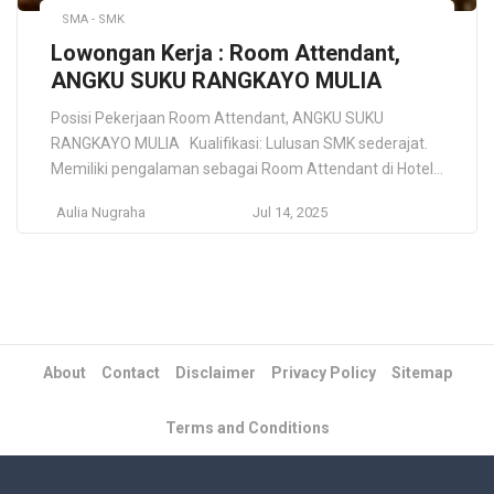
SMA - SMK
Lowongan Kerja : Room Attendant,
ANGKU SUKU RANGKAYO MULIA
Posisi Pekerjaan Room Attendant, ANGKU SUKU
RANGKAYO MULIA Kualifikasi: Lulusan SMK sederajat.
Memiliki pengalaman sebagai Room Attendant di Hotel.
Pekerja keras, jujur dan berorientasi pada target
Aulia Nugraha
Jul 14, 2025
pekerjaan. Deskripsi Pekerjaan: Mempersiapkan
perlengkapan untuk kamar. Mempersiapkan guest
supplies, cleaning supplies, towel dan peralatan lainnya
yang kemudian ditata di trolley. Membersihkan,
mengganti serta melengkapi bed room, […]
About
Contact
Disclaimer
Privacy Policy
Sitemap
Terms and Conditions