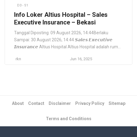
D3 - S1
Info Loker Altius Hospital – Sales
Executive Insurance – Bekasi
Tanggal Diposting: 09 August 2026, 14:44Berlaku
Sampai: 30 August 2026, 14:44 𝙎𝙖𝙡𝙚𝙨 𝙀𝙭𝙚𝙘𝙪𝙩𝙞𝙫𝙚
𝙄𝙣𝙨𝙪𝙧𝙖𝙣𝙘𝙚 Altius Hospital Altius Hospital adalah rumah
sakit swasta yang berfokus pada pelayanan kesehatan
rkn
Jun 16, 2025
berkualitas dengan fasilitas modern serta tim medis
profesional. Kami berkomitmen memberikan perawatan
terbaik bagi pasien dan mengembangkan layanan
inovatif dalam industri kesehatan. Lokasi: Bekasi, Jawa
Barat, ID Tipe […]
About
Contact
Disclaimer
Privacy Policy
Sitemap
Terms and Conditions