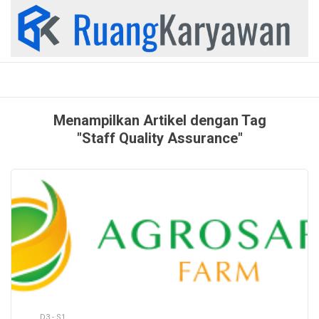
Skip
to
content
Menampilkan Artikel dengan Tag
"Staff Quality Assurance"
D3 - S1