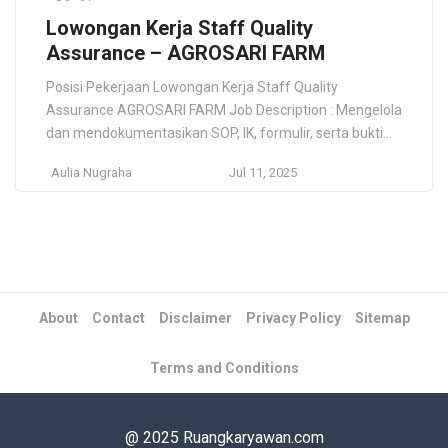
Lowongan Kerja Staff Quality
Assurance – AGROSARI FARM
Posisi Pekerjaan Lowongan Kerja Staff Quality
Assurance AGROSARI FARM Job Description : Mengelola
dan mendokumentasikan SOP, IK, formulir, serta bukti
pelaksanaan sistem mutu Melaksanakan audit internal
Aulia Nugraha
Jul 11, 2025
dan eskternal (Halal, BPOM, ISO) serta memastikan
pemenuhan regulasi Memantau penerapan GMP, SSOP,
HACCP, serta inspeksi area produksi dan validasi produk
bersama QC Menyiapkan dokumen teknis dan
mengelola komunikasi […]
About
Contact
Disclaimer
Privacy Policy
Sitemap
Terms and Conditions
@ 2025 Ruangkaryawan.com