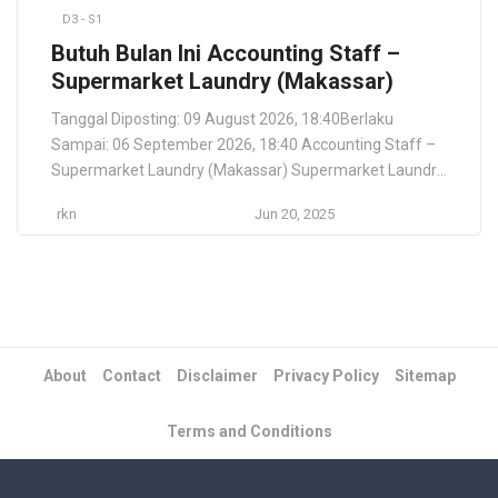
D3 - S1
Butuh Bulan Ini Accounting Staff –
Supermarket Laundry (Makassar)
Tanggal Diposting: 09 August 2026, 18:40Berlaku
Sampai: 06 September 2026, 18:40 Accounting Staff –
Supermarket Laundry (Makassar) Supermarket Laundry
membuka lowongan kerja posisi Accounting Staff di
rkn
Jun 20, 2025
Makassar. Posisi ini bertanggung jawab dalam
pencatatan transaksi keuangan, penyusunan laporan,
rekonsiliasi bank, serta mendukung kegiatan audit
internal dan eksternal perusahaan. Jasa Laundry &
Keuangan FULL_TIME Akuntansi / Keuangan […]
About
Contact
Disclaimer
Privacy Policy
Sitemap
Terms and Conditions