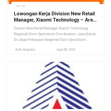
D3 - S1
Lowongan Kerja Division New Retail
Manager, Xiaomi Technology – Area
Jawa Barat
Division New Retail Manager Xiaomi Technology
Regional Store Operations Coordination, Jawa Barat,
ID Lokasi Pekerjaan Regional Store Operations
Coordination, Jawa Barat, ID Deskripsi Pekerjaan This
Aulia Nugraha
Agu 08, 2025
role offers nationwide placement based on business
needs, so flexibility and adaptability are essential.
Preference will be given to candidates who are open
to relocation. Persyaratan Minimum 5 years of […]