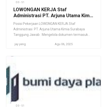
D3 - S1
LOWONGAN KERJA Staf
Administrasi PT. Arjuna Utama Kimia
Surabaya
Posisi Pekerjaan LOWONGAN KERJA Staf
Administrasi PT. Arjuna Utama Kimia Surabaya
Tanggung Jawab : Mengelola dokumen termasuk
pengarsipan dan pemantauan dokumen
jay yeng
Agu 06, 2025
Melaksanakan tugas-tugas administrasi umum
seperti korespondensi, pencatatan, dan manajemen
file Menyiapkan laporan departemen terkait Menjadi
titik kontak untuk pertanyaan dan permintaan dari
karyawan dan pemangku kepentingan lainnya
Membantu dalam proyek khusus dan tugas lain […]
D3 - S1