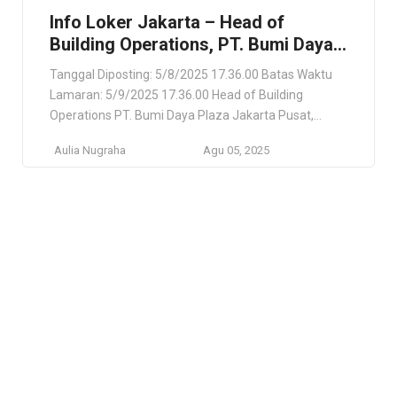
Info Loker Jakarta – Head of
Building Operations, PT. Bumi Daya
Plaza
Tanggal Diposting: 5/8/2025 17.36.00 Batas Waktu
Lamaran: 5/9/2025 17.36.00 Head of Building
Operations PT. Bumi Daya Plaza Jakarta Pusat,
Daerah Khusus Ibukota Jakarta, ID Lokasi Pekerjaan
Aulia Nugraha
Agu 05, 2025
Jakarta Pusat, Daerah Khusus Ibukota Jakarta, ID
Deskripsi Pekerjaan Pemeliharaan Sistem Gedung
Memimpin dan mengawasi pemeliharaan serta
perbaikan sistem mechanical, electrical, civil,
plumbing, lift, fire alarm, dan sound system […]