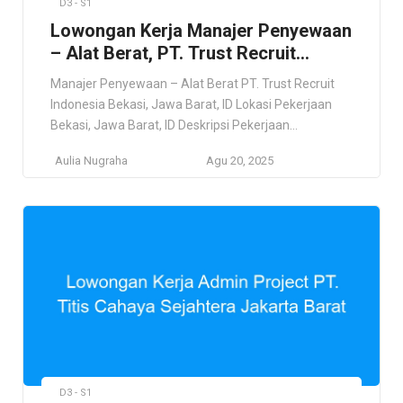
D3 - S1
Lowongan Kerja Manajer Penyewaan
– Alat Berat, PT. Trust Recruit
Indonesia
Manajer Penyewaan – Alat Berat PT. Trust Recruit
Indonesia Bekasi, Jawa Barat, ID Lokasi Pekerjaan
Bekasi, Jawa Barat, ID Deskripsi Pekerjaan
Bertanggung jawab atas manajemen (teknis).
Aulia Nugraha
Agu 20, 2025
Persyaratan Gelar Sarjana, Diploma Pascasarjana,
atau Gelar Profesional. Pengalaman penjualan yang
sukses minimal 3-5 tahun, idealnya dalam industri
penyewaan MEWP atau Forklift, dengan rekam jejak
yang terbukti. Pemahaman mendalam […]
D3 - S1