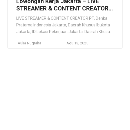
Lowongan Kerja Jakarta – LIVE
STREAMER & CONTENT CREATOR,
PT. Denka Pratama Indonesia
LIVE STREAMER & CONTENT CREATOR PT. Denka
Pratama Indonesia Jakarta, Daerah Khusus Ibukota
Jakarta, ID Lokasi Pekerjaan Jakarta, Daerah Khusus
Ibukota Jakarta, ID Deskripsi Pekerjaan PT. Denka
Aulia Nugraha
Agu 13, 2025
Pratama Indonesia adalah perusahaan yang telah
beroperasi sejak tahun 2016 dan fokus pada
distribusi produk elektronik, terutama kamera dan
aksesoris kamera. Sebagai salah satu pemain utama
dalam industri […]