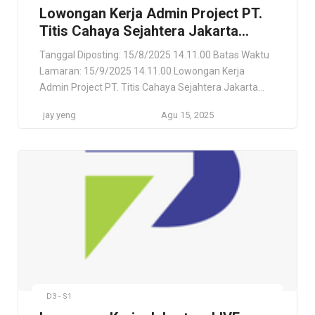
Lowongan Kerja Admin Project PT.
Titis Cahaya Sejahtera Jakarta
Barat
Tanggal Diposting: 15/8/2025 14.11.00 Batas Waktu
Lamaran: 15/9/2025 14.11.00 Lowongan Kerja
Admin Project PT. Titis Cahaya Sejahtera Jakarta
Barat PT. Titis Cahaya Sejahtera Jakarta Barat, Jawa
jay yeng
Agu 15, 2025
Barat, ID Lokasi Pekerjaan Jakarta Barat, Jawa Barat,
ID Deskripsi Pekerjaan Kami membuka kesempatan
bagi individu yang bersemangat untuk bergabung
sebagai Admin Project. Posisi ini akan bertanggung
jawab dalam […]
D3 - S1