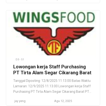
(Desain & Arsitektur). Di utamakan berdomisilin di
JEPARA dan sekitar nya. Persyaratan Usia max – 33
tahun. Pendidikan Min D3 / S1 (Arsitekture atau
Bidang relevan). Pengalaman minimal 3 tahun […]
D3 - S1
Lowongan kerja Staff Purchasing
PT Tirta Alam Segar Cikarang Barat
Tanggal Diposting: 12/8/2025 11.13.00 Batas Waktu
Lamaran: 12/9/2025 11.13.00 Lowongan kerja Staff
Purchasing PT Tirta Alam Segar Cikarang Barat PT
Tirta Alam Segar Cikarang Barat, Jawa Barat, ID
jay yeng
Agu 12, 2025
Lokasi Pekerjaan Cikarang Barat, Jawa Barat, ID