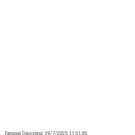
Tanggal Diposting:
29/7/2025 11.51.00