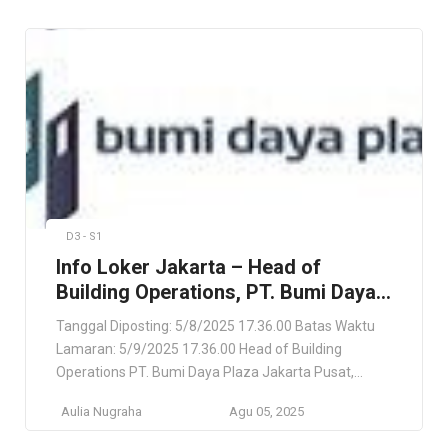
Deskripsi Pekerjaan Bergabunglah dengan PT Tirta
Alam Segar, salah satu perusahaan di bawah
naungan WINGS Group yang fokus pada produk […]
D3 - S1
Info Loker Jakarta – Head of
Building Operations, PT. Bumi Daya
Plaza
Tanggal Diposting: 5/8/2025 17.36.00 Batas Waktu
Lamaran: 5/9/2025 17.36.00 Head of Building
Operations PT. Bumi Daya Plaza Jakarta Pusat,
Daerah Khusus Ibukota Jakarta, ID Lokasi Pekerjaan
Aulia Nugraha
Agu 05, 2025
Jakarta Pusat, Daerah Khusus Ibukota Jakarta, ID
Deskripsi Pekerjaan Pemeliharaan Sistem Gedung