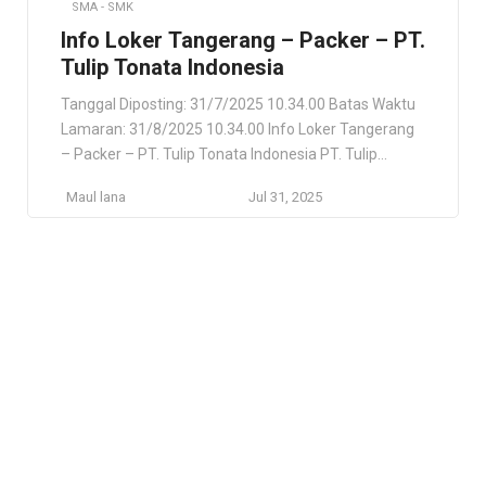
SMA - SMK
Info Loker Tangerang – Packer – PT.
Tulip Tonata Indonesia
Tanggal Diposting: 31/7/2025 10.34.00 Batas Waktu
Lamaran: 31/8/2025 10.34.00 Info Loker Tangerang
– Packer – PT. Tulip Tonata Indonesia PT. Tulip
Tonata Indonesia Kabupaten Tangerang, Banten , ID
Maul lana
Jul 31, 2025
Lokasi Pekerjaan Kabupaten Tangerang, Banten , ID
Deskripsi Pekerjaan PT BOT Finance Indonesia (BOT
Finance) adalah perusahaan joint venture
pembiayaan yang telah berdiri sejak tahun 1982. […]