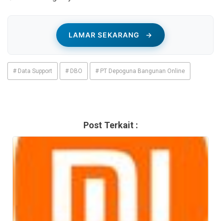
LAMAR SEKARANG
→
# Data Support
# DBO
# PT Depoguna Bangunan Online
Post Terkait :