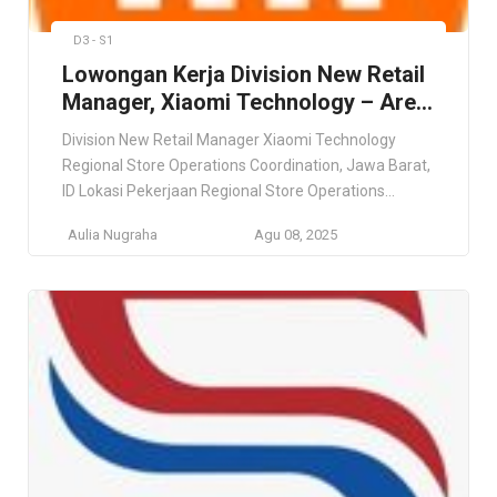
D3 - S1
Lowongan Kerja Division New Retail
Manager, Xiaomi Technology – Area
Jawa Barat
Division New Retail Manager Xiaomi Technology
Regional Store Operations Coordination, Jawa Barat,
ID Lokasi Pekerjaan Regional Store Operations
Coordination, Jawa Barat, ID Deskripsi Pekerjaan This
Aulia Nugraha
Agu 08, 2025
role offers nationwide placement based on business
needs, so flexibility and adaptability are essential.
Preference will be given to candidates who are open
to relocation. Persyaratan Minimum 5 years of […]